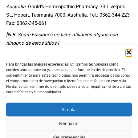
Australia
: Gould’s Homeopathic Pharmacy, 73 Liverpool
St., Hobart, Tasmania 7000, Australia. Tel.: 0362-344-223
Fax: 0362-345-661
[N.B. Share Ediciones no tiene afiliación alguna con
ninguno de estos sitios.]
Benjamin Creme ha aconsejado a la gente que no se deje
engañar con seminarios que enseñan cómo convertir
Para brindar las mejores experiencias, utilizamos tecnologías como
cookies para almacenar y/o acceder a la información del dispositivo. El
agua potable ordinaria en ‘agua curativa’ agregando unas
consentimiento para estas tecnologías nos permitirá procesar datos como
cucharadas de agua magnetizada. Él afirma que sólo el
el comportamiento de navegación o identificaciones únicas en este sitio.
No dar su consentimiento o retirarlo puede afectar negativamente a ciertas
agua original del manantial tiene propiedades curativas y
características y funcionalidades.
que las potencias homeopáticas hechas con el agua
original son igualmente efectivas.
Aceptar
Facebook
Twitter
Email
Compartir
Rechazar
Ver preferencias