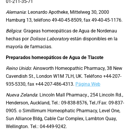
01-211-35-71
Alemania
: Leonardo Apotheke, Mittelweg 30, 2000
Hamburg 13, teléfono 49-40-45-8509, fax 49-40-45-1176.
Bélgica
: Grageas homeopáticas de Agua de Nordenau
hechas por
Dolisos Laboratory
están disponibles en la
mayoría de farmacias.
Preparados homeopáticos de Agua de Tlacote
Reino Unido
: Ainsworth Homeopathic Pharmacy, 38 New
Cavendish St., London W1M 7LH, UK. Teléfono +44-207-
935-5330, fax +44-207-486-4313.
Página Web
Nueva Zelanda
: Lincoln Mall Pharmacy., 254 Lincoln Rd.,
Henderson, Auckland, Tel.: 09-838-8576, Tel./Fax: 09-837-
0905. o Simillimum Homeophatic Pharmacy, Level One,
Sun Alliance Bldg, Cable Car Complex, Lambton Quay,
Wellington. Tel.: 04-449-9242.