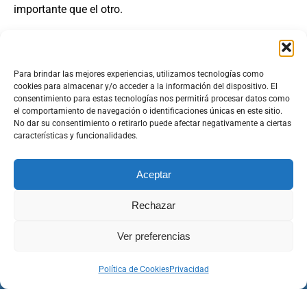
importante que el otro.
ML:
¿Cuándo veremos una pausa en la tormenta de
sucesos actuales?
BC:
Estamos llegando a un momento de crisis. Muy
Para brindar las mejores experiencias, utilizamos tecnologías como
cookies para almacenar y/o acceder a la información del dispositivo. El
pronto esa crisis alcanzará su cima, y veremos el
consentimiento para estas tecnologías nos permitirá procesar datos como
desenlace. De esta tremenda manifestación crítica
el comportamiento de navegación o identificaciones únicas en este sitio.
No dar su consentimiento o retirarlo puede afectar negativamente a ciertas
surgirá una nueva sociedad, una nueva vida para la
características y funcionalidades.
humanidad, basada en ideas completamente nuevas y
más espirituales.
Aceptar
Facebook
Twitter
Email
Compartir
Rechazar
Ver preferencias
Política de Cookies
Privacidad
Copyright © Share International
Menú Inferior