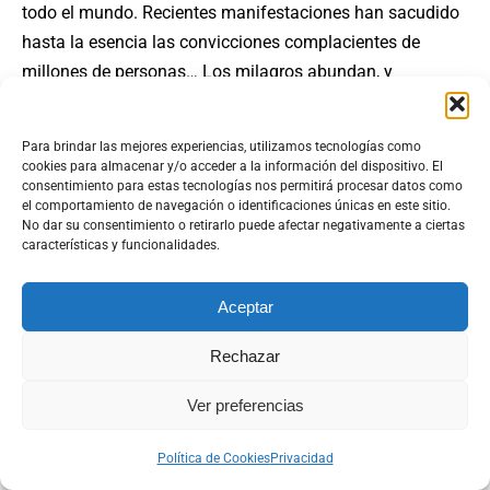
todo el mundo. Recientes manifestaciones han sacudido
hasta la esencia las convicciones complacientes de
millones de personas… Los milagros abundan, y
continuarán asombrando; los vanos intentos de los así
llamados científicos y expertos resultarán inútiles para
Para brindar las mejores experiencias, utilizamos tecnologías como
descartar la evidencia de los ojos de los hombres.
cookies para almacenar y/o acceder a la información del dispositivo. El
consentimiento para estas tecnologías nos permitirá procesar datos como
Volviendo sus mentes a la esperanza que estas
el comportamiento de navegación o identificaciones únicas en este sitio.
manifestaciones engendran, los hombres las relacionarán
No dar su consentimiento o retirarlo puede afectar negativamente a ciertas
características y funcionalidades.
con las sabias palabras de Maitreya, y seguirán Su
ejemplo.” (
Un Maestro Habla
, Noviembre 1995)
Aceptar
Rechazar
Ver preferencias
Política de Cookies
Privacidad