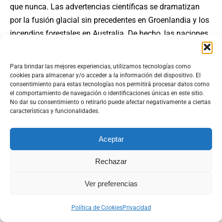
que nunca. Las advertencias científicas se dramatizan
por la fusión glacial sin precedentes en Groenlandia y los
incendios forestales en Australia. De hecho, las naciones
de la tierra han logrado muy poco hasta ahora para evitar
una catástrofe inminente y completamente previsible.
Para brindar las mejores experiencias, utilizamos tecnologías como
¿Qué impide que nuestros funcionarios electos y la
cookies para almacenar y/o acceder a la información del dispositivo. El
consentimiento para estas tecnologías nos permitirá procesar datos como
humanidad en su conjunto alteren su camino de aparente
el comportamiento de navegación o identificaciones únicas en este sitio.
autodestrucción? Si las soluciones son más baratas, la
No dar su consentimiento o retirarlo puede afectar negativamente a ciertas
características y funcionalidades.
opinión pública está movilizada y los impactos son
mucho más claros, ¿por qué la acción política no va
Aceptar
detrás?
La ciencia nos dice una y otra vez que sin un gran
Rechazar
aumento en nuestras acciones, será prácticamente
Ver preferencias
imposible mantener el cambio climático dentro de límites
seguros. Sin embargo, la 25ª iteración de la Conferencia
Política de Cookies
Privacidad
de las Partes (COP25), que tuvo lugar en Madrid a finales